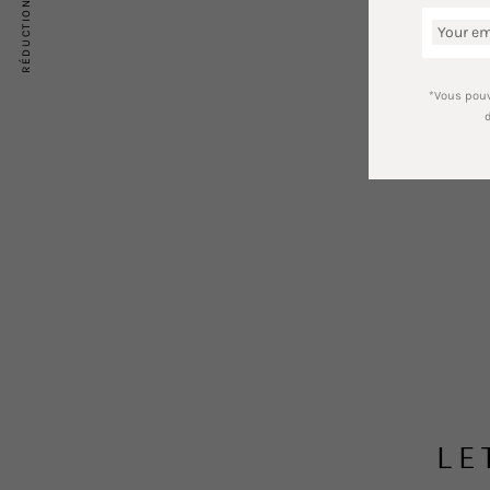
RÉDUCTION DE -10%
Your em
*Vous pouv
LE