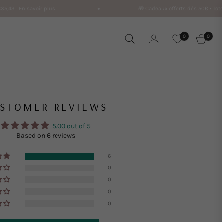
r plus
🎁 Cadeaux offerts dès 50€ • Tote Bag Mariya Mo
0
0
Cart
STOMER REVIEWS
5.00 out of 5
Based on 6 reviews
6
0
0
0
0