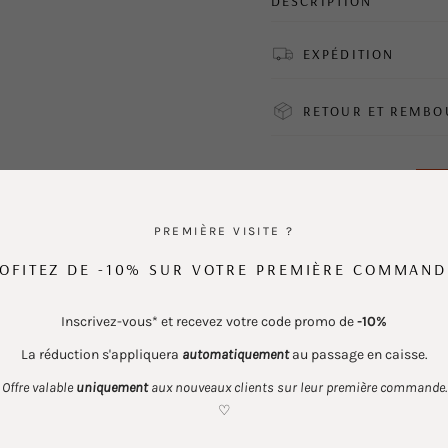
DESCRIPTION
EXPÉDITION
RETOUR ET REMB
9,99€
15,00€
PR
Regular
price
PREMIÈRE VISITE ?
Color :
Black
OFITEZ DE -10% SUR VOTRE PREMIÈRE COMMAND
Inscrivez-vous* et recevez votre code promo de
-10%
La réduction s'appliquera
automatiquement
au passage en caisse.
−
+
Offre valable
uniquement
aux nouveaux clients sur leur première commande.
♡