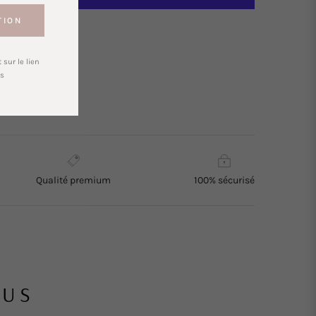
TION
Compare
sur le lien
chtem
s
Qualité premium
100% sécurisé
 US