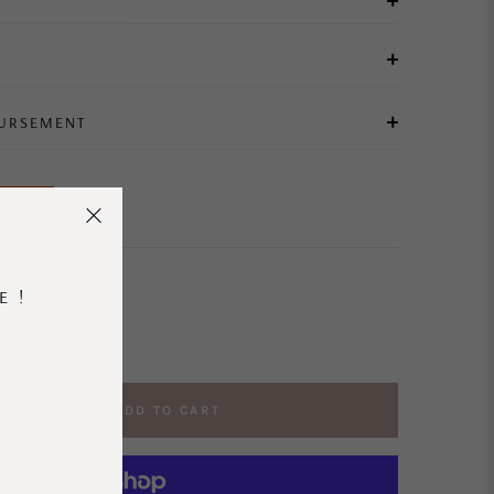
OURSEMENT
OMO
33%
E !
ADD TO CART