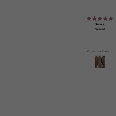
Genial
HIJAB DE QUALITÉ
Genial
اللهم بارك je n’ai jamais eu des hijab
aussi qualitatifs et aussi
vraiment vraiment pas déçu
Chaimaa Rmaidi
Ines Yahiatene