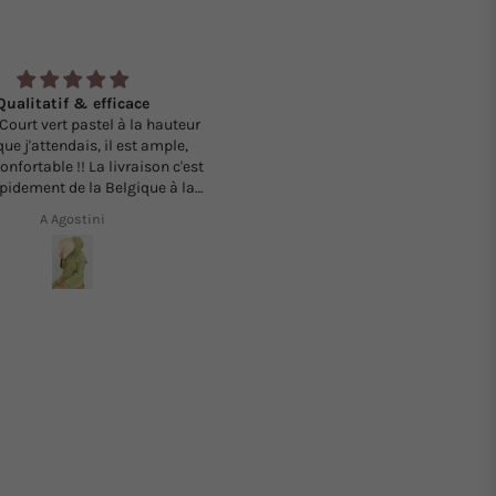
Excellent
Commande pour offrir de 3 voil
rticles de qualités et un
jersey premium maxi et standard 
ofessionnalisme au top
rapidement avec une qualité au top
suis satisfaite ✅👍🏻
Merci !
Mariam Haourigui
Lamia