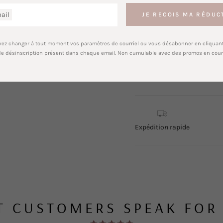
ail
JE RECOIS MA RÉDUC
Add to Wishlist
ez changer à tout moment vos paramètres de courriel ou vous désabonner en cliquant 
Pickup available at
Mer
de désinscription présent dans chaque email. Non cumulable avec des promos en cour
Usually ready in 24 hours
View store information
Expédition rapide
T CUSTOMERS SPEAK FOR