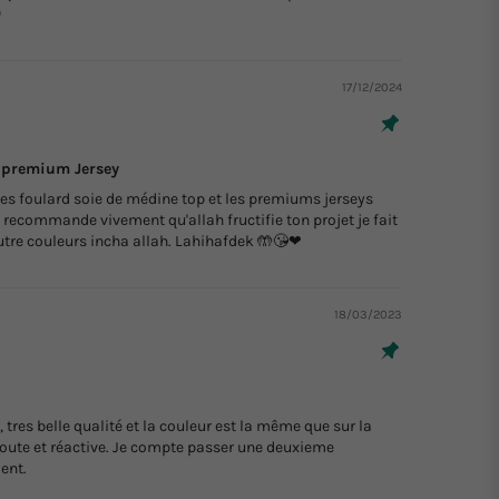

17/12/2024
t premium Jersey
 les foulard soie de médine top et les premiums jerseys
 recommande vivement qu'allah fructifie ton projet je fait
re couleurs incha allah. Lahihafdek 🤲😘❤
18/03/2023
 tres belle qualité et la couleur est la même que sur la
coute et réactive. Je compte passer une deuxieme
ent.