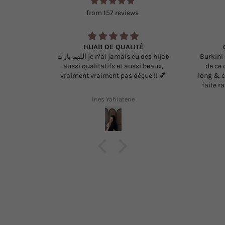
from 157 reviews
Qualitatif & efficace
Burkini Court vert pastel à la hauteur
A
 beaux,
de ce que j'attendais, il est ample,
pr
e !! 💕
long & confortable !! La livraison c'est
faite rapidement de la Belgique à la
France ce qui est positif. Merci encore
A Agostini