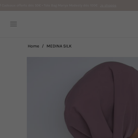
s dès 50€ • Tote Bag Mariya Modesty dès 100€
Je shoppe
Navigation
Home
/
MEDINA SILK