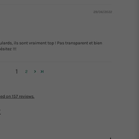
29/06/2022
oulards, ils sont vraiment top ! Pas transparent et bien
sitez !!!
1
2
ed on 157 reviews.
K