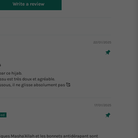
Write a review
22/01/2025
s
ar ce hijab.
issu est très doux et agréable.
ssous, il ne glisse absolument pas 🥰
17/01/2025
fiques Masha'Allah et les bonnets antidérapant sont