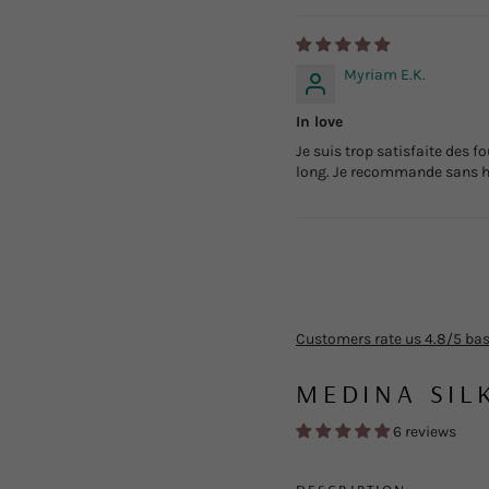
Myriam E.K.
In love
Je suis trop satisfaite des f
long. Je recommande sans hé
Customers rate us 4.8/5 bas
MEDINA SIL
6 reviews