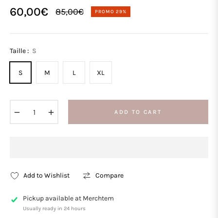
60,00€
85,00€
PROMO
29%
Regular
price
Taille :
S
S
M
L
XL
−
+
ADD TO CART
Add to Wishlist
Compare
Pickup available at
Merchtem
Usually ready in 24 hours