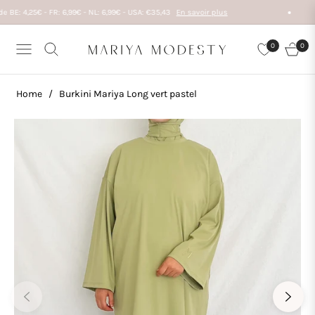
: 4,25€ - FR: 6,99€ - NL: 6,99€ - USA: €35,43
En savoir plus
0
0
Navigation
Cart
Home
/
Burkini Mariya Long vert pastel